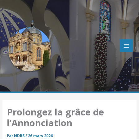
R
Aller
e
au
c
contenu
h
e
r
c
h
e
r
Prolongez la grâce de
l’Annonciation
Par
NDBS
/
26 mars 2026