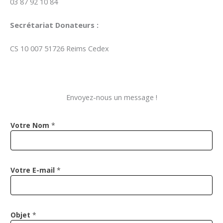
03 87 92 10 84
Secrétariat Donateurs :
CS 10 007 51726 Reims Cedex
Envoyez-nous un message !
Votre Nom
*
Votre E-mail
*
V
Objet
*
o