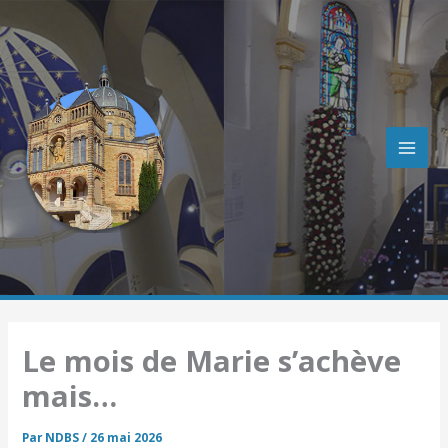
R
Aller
e
au
c
contenu
h
e
r
c
h
e
r
Le mois de Marie s’achève
mais…
Par
NDBS
/
26 mai 2026