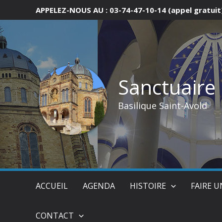
Aller
APPELEZ-NOUS AU : 03-74-47-10-14 (appel gratuit
au
contenu
Sanctuaire
Basilique Saint-Avold
ACCUEIL
AGENDA
HISTOIRE
FAIRE 
CONTACT