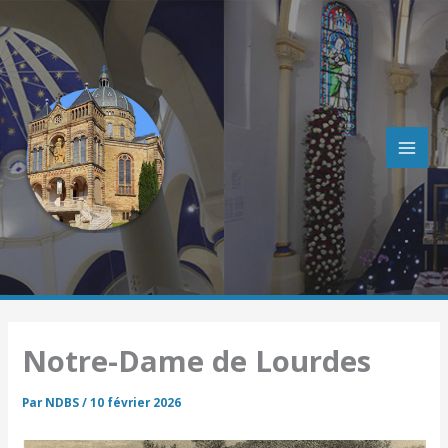
R
Aller
e
au
c
contenu
h
e
r
c
h
e
r
Notre-Dame de Lourdes
Par
NDBS
/
10 février 2026