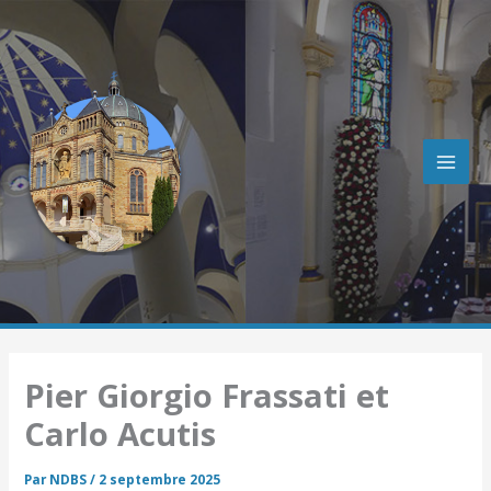
R
Aller
e
au
c
contenu
h
e
r
c
h
e
r
Pier Giorgio Frassati et
Carlo Acutis
Par
NDBS
/
2 septembre 2025