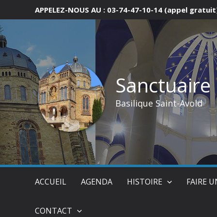
Aller
APPELEZ-NOUS AU : 03-74-47-10-14 (appel gratuit
au
contenu
Sanctuaire
Basilique Saint-Avold
ACCUEIL
AGENDA
HISTOIRE
FAIRE 
CONTACT