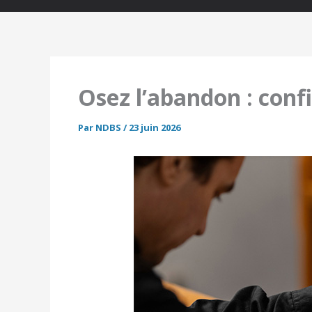
Osez l’abandon : conf
Par
NDBS
/
23 juin 2026