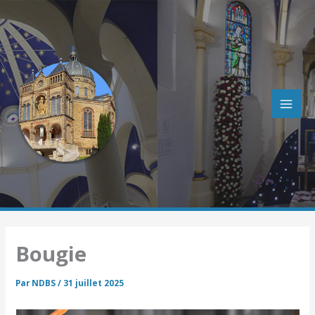
R
Aller
e
au
c
contenu
h
e
r
c
h
e
r
Bougie
Par
NDBS
/
31 juillet 2025