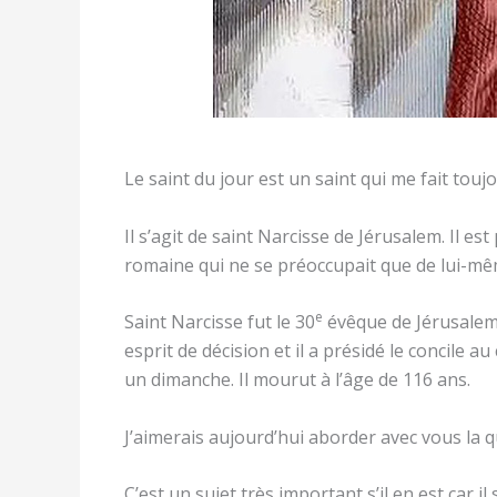
Le saint du jour est un saint qui me fait tou
Il s’agit de saint Narcisse de Jérusalem. Il es
romaine qui ne se préoccupait que de lui-mê
e
Saint Narcisse fut le 30
évêque de Jérusalem à 
esprit de décision et il a présidé le concile 
un dimanche. Il mourut à l’âge de 116 ans.
J’aimerais aujourd’hui aborder avec vous la 
C’est un sujet très important s’il en est car il