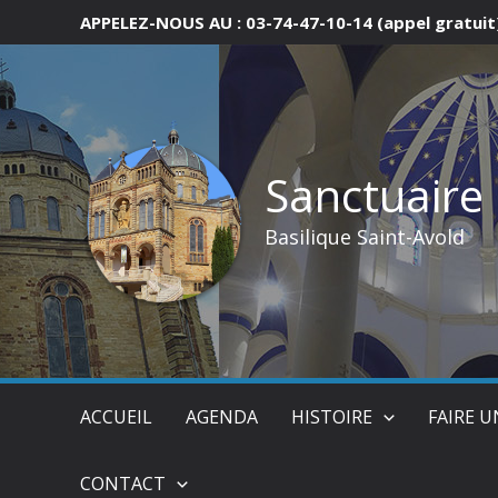
Aller
APPELEZ-NOUS AU : 03-74-47-10-14 (appel gratuit
au
contenu
Sanctuaire
Basilique Saint-Avold
ACCUEIL
AGENDA
HISTOIRE
FAIRE 
CONTACT