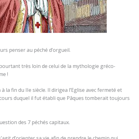
jours penser au péché d’orgueil.
t pourtant très loin de celui de la mythologie gréco-
me !
la fin du IIe siècle. Il dirigea l’Eglise avec fermeté et
au cours duquel il fut établi que Pâques tomberait toujours
question des 7 péchés capitaux.
 s’agit d’orienter sa vie afin de prendre le chemin qui