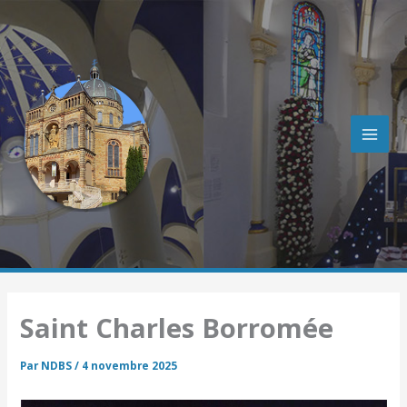
R
Aller
e
au
c
contenu
h
e
r
c
h
e
r
Saint Charles Borromée
Par
NDBS
/
4 novembre 2025