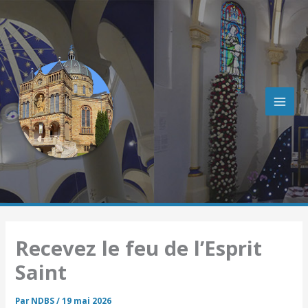
R
Aller
e
au
c
contenu
h
e
r
c
h
e
r
Recevez le feu de l’Esprit
Saint
Par
NDBS
/
19 mai 2026