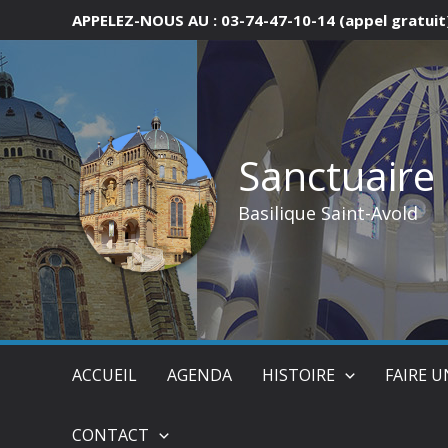
Aller
APPELEZ-NOUS AU : 03-74-47-10-14 (appel gratuit
au
contenu
Sanctuaire
Basilique Saint-Avold
ACCUEIL
AGENDA
HISTOIRE
FAIRE 
CONTACT