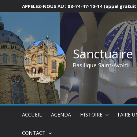
Aller
APPELEZ-NOUS AU : 03-74-47-10-14 (appel gratuit
au
contenu
Sanctuaire
Basilique Saint-Avold
ACCUEIL
AGENDA
HISTOIRE
FAIRE 
CONTACT