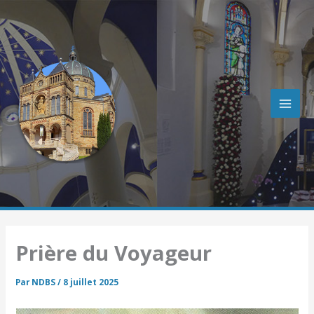
R
Aller
e
au
c
contenu
h
e
r
c
h
e
r
Prière du Voyageur
Par
NDBS
/
8 juillet 2025