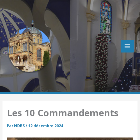
R
Aller
e
au
c
contenu
h
e
r
c
h
e
r
Les 10 Commandements
Par
NDBS
/
12 décembre 2024