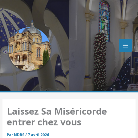
R
Aller
e
au
c
contenu
h
e
r
c
h
e
r
Laissez Sa Miséricorde
entrer chez vous
Par
NDBS
/
7 avril 2026