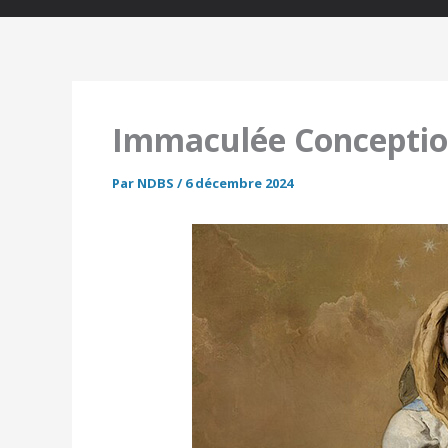
Immaculée Concepti
Par
NDBS
/
6 décembre 2024