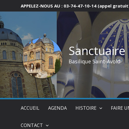
Aller
APPELEZ-NOUS AU : 03-74-47-10-14 (appel gratuit
au
contenu
Sanctuaire
Basilique Saint-Avold
ACCUEIL
AGENDA
HISTOIRE
FAIRE 
CONTACT