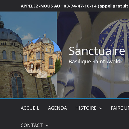
Aller
APPELEZ-NOUS AU : 03-74-47-10-14 (appel gratuit
au
contenu
Sanctuaire
Basilique Saint-Avold
ACCUEIL
AGENDA
HISTOIRE
FAIRE 
CONTACT