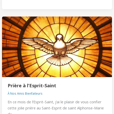
Prière
à
l’Esprit-
Saint
Prière à l’Esprit-Saint
À Nos Amis Bienfaiteurs
En ce mois de l’Esprit-Saint, j’ai le plaisir de vous confier
cette jolie prière au Saint-Esprit de saint Alphonse-Marie
de