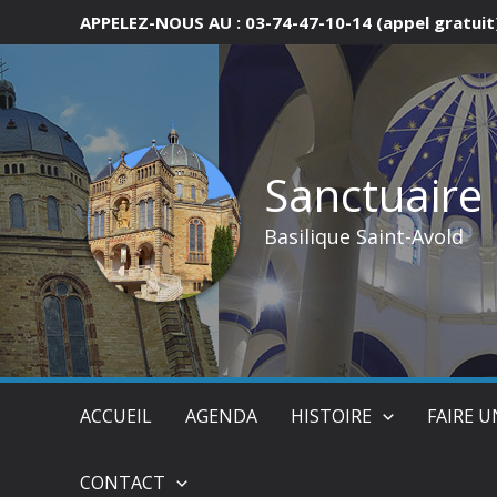
Aller
APPELEZ-NOUS AU : 03-74-47-10-14 (appel gratuit
au
contenu
Sanctuaire
Basilique Saint-Avold
ACCUEIL
AGENDA
HISTOIRE
FAIRE 
CONTACT