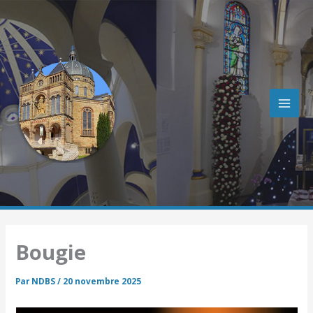
R
Aller
e
au
c
contenu
h
e
r
c
h
e
r
Bougie
Par
NDBS
/
20 novembre 2025