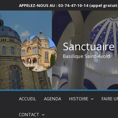
Aller
APPELEZ-NOUS AU : 03-74-47-10-14 (appel gratuit
au
contenu
Sanctuaire
Basilique Saint-Avold
ACCUEIL
AGENDA
HISTOIRE
FAIRE 
CONTACT