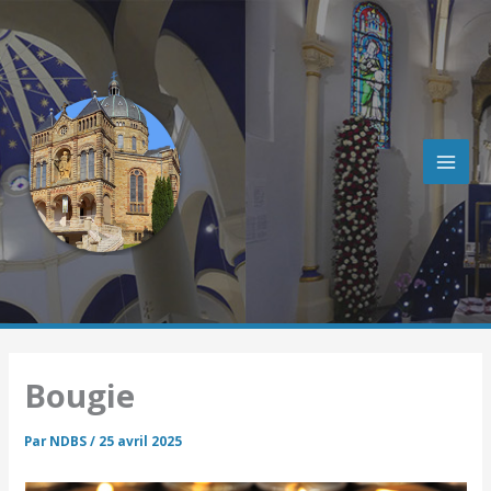
R
Aller
e
au
c
contenu
h
e
r
c
h
e
r
Bougie
Par
NDBS
/
25 avril 2025