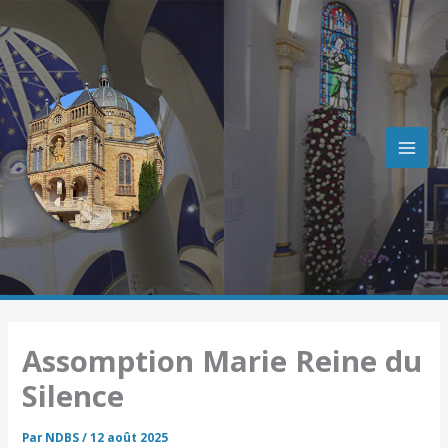
R
Aller
e
au
c
contenu
h
e
r
c
h
e
r
Assomption Marie Reine du
Silence
Par
NDBS
/
12 août 2025