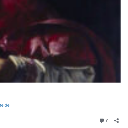
Saint
ite de
Charles
Borromée
Commenta
0