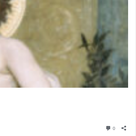
gie
nt
m
Commenta
0